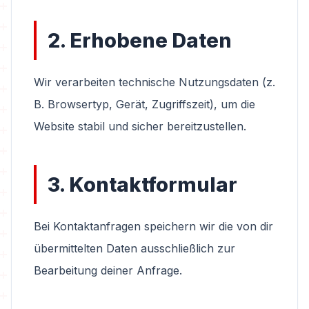
2. Erhobene Daten
Wir verarbeiten technische Nutzungsdaten (z.
B. Browsertyp, Gerät, Zugriffszeit), um die
Website stabil und sicher bereitzustellen.
3. Kontaktformular
Bei Kontaktanfragen speichern wir die von dir
übermittelten Daten ausschließlich zur
Bearbeitung deiner Anfrage.